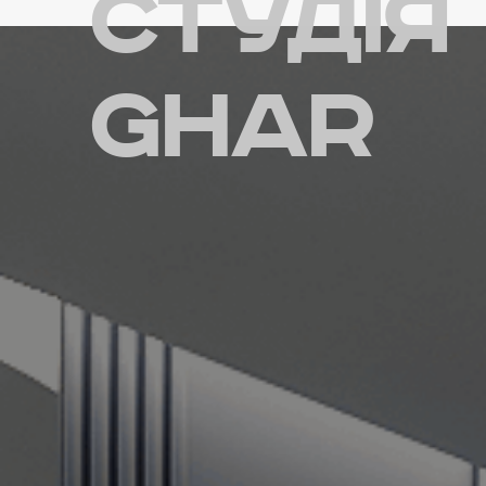
студія
GHAR