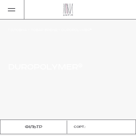
Головна
-
Товар Бренд
-
Duropolymer®
Duropolymer®
фільтр
Сорт.: