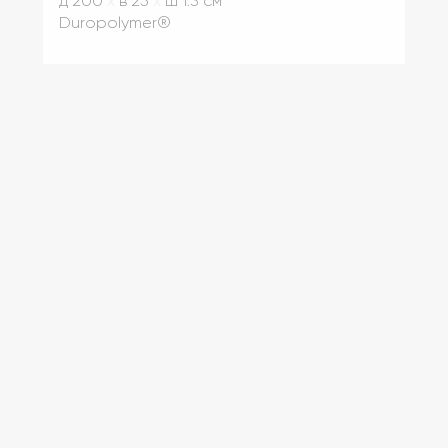
д 200
x
в 25
x
ш 1.3 см
Duropolymer® ‎