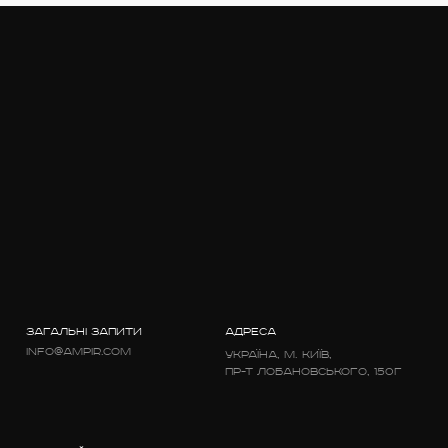
ЗАГАЛЬНІ ЗАПИТИ
АДРЕСА
info@ampir.com
Україна, м. Київ,
пр-т Лобановського, 150г