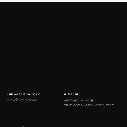
ЗАГАЛЬНІ ЗАПИТИ
АДРЕСА
info@ampir.com
Україна, м. Київ,
пр-т Лобановського, 150г