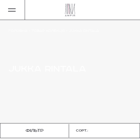
Головна
-
Товар Колекція
-
Jukka Rintala
Jukka Rintala
фільтр
Сорт.: