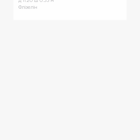
д 11.20
ш 0.53 м
Флізелін