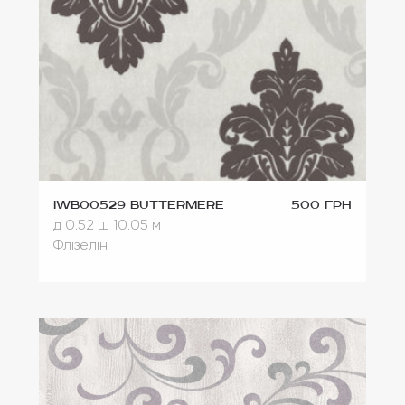
IWB00529 Buttermere
500 грн
д 0.52
ш 10.05 м
Флізелін