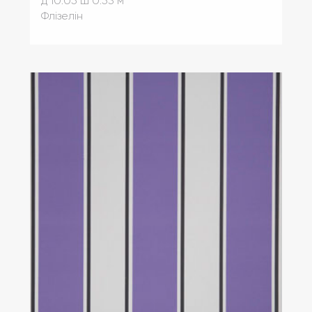
д 10.05
ш 0.53 м
Флізелін