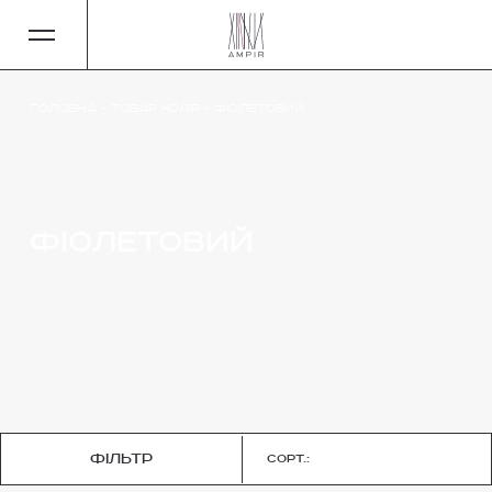
Головна
-
Товар Колір
-
Фіолетовий
Фіолетовий
фільтр
Сорт.: