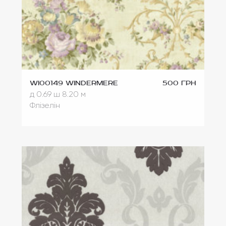
WI00149 Windermere
500 грн
д 0.69
ш 8.20 м
Флізелін