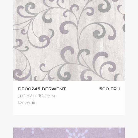
DE00245 Derwent
500 грн
д 0.52
ш 10.05 м
Флізелін