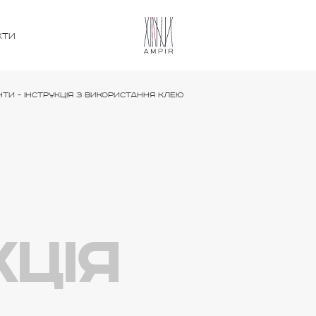
КТИ
нти
-
Інструкція з використання клею
кція