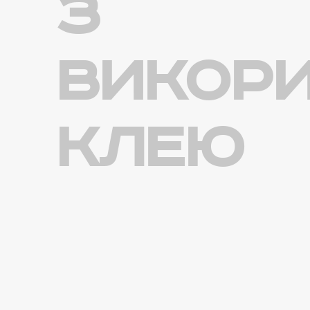
з
викор
клею