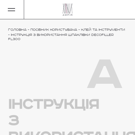
Головна
-
Посібник користувача
-
Клей та інструменти
-
Інструкція з використання шпаклівки DECOFILLER
FL300
a
Інструкція
з