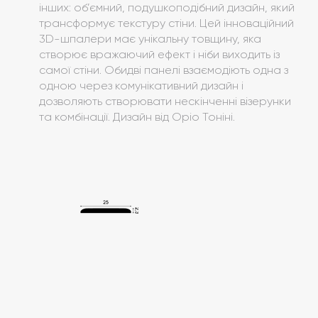
інших: об’ємний, подушкоподібний дизайн, який
трансформує текстуру стіни. Цей інноваційний
3D-шпалери має унікальну товщину, яка
створює вражаючий ефект і ніби виходить із
самої стіни. Обидві панелі взаємодіють одна з
одною через комунікативний дизайн і
дозволяють створювати нескінченні візерунки
та комбінації. Дизайн від Оріо Тоніні.