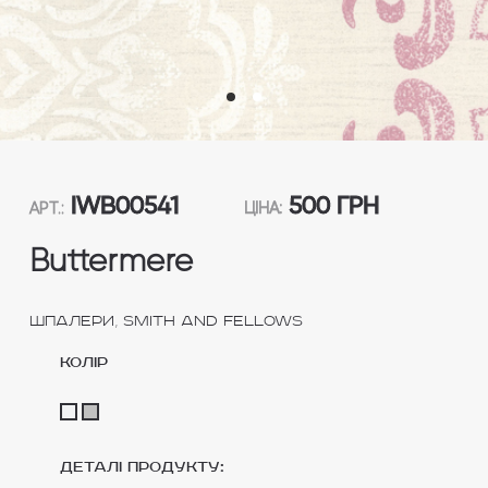
IWB00541
500 ГРН
АРТ.:
ЦІНА:
Buttermere
,
Шпалери
Smith and Fellows
колір
Деталі продукту: