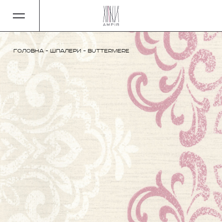
Головна
-
Шпалери
-
Buttermere