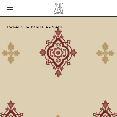
Головна
-
Шпалери
-
Derwent