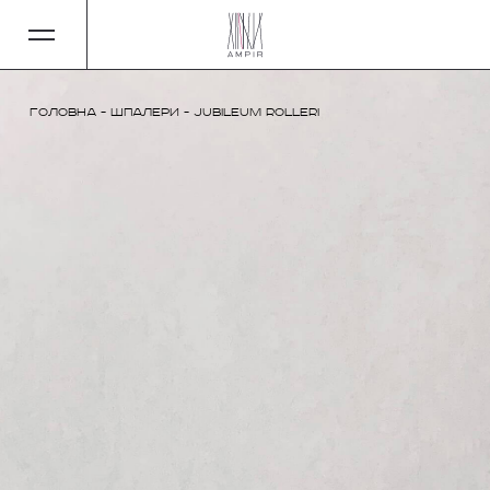
Головна
-
Шпалери
-
Jubileum Rolleri