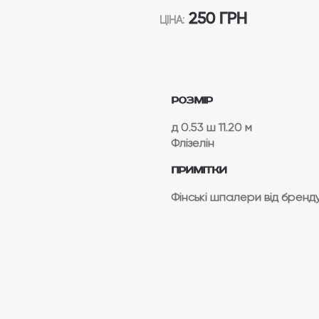
250 ГРН
ЦІНА:
Розмір
д 0.53
ш 11.20 м
Флізелін
Примітки
Фінські шпалери від бренд