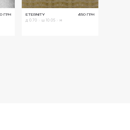
0 грн
Eternity
450 грн
д 0.70
x
ш 10.05
x
м