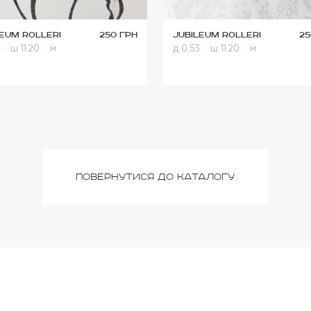
leum Rolleri
250 грн
Jubileum Rolleri
25
3
x
ш 11.20
x
м
д 0.53
x
ш 11.20
x
м
повернутися до каталогу