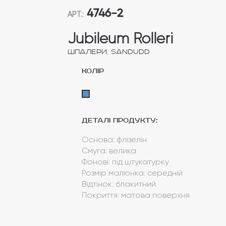
4746-2
АРТ.:
Jubileum Rolleri
,
Шпалери
Sandudd
колір
Деталі продукту:
Основа: флізелін
Смуга: велика
Фонові: під штукатурку
Розмір малюнка: середній
Відтінок: блакитний
Покриття: матова поверхня