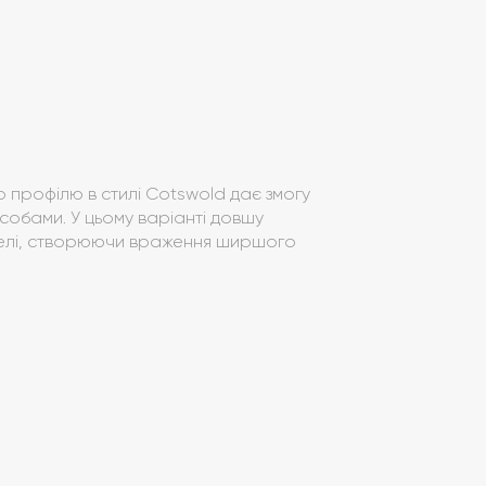
о профілю в стилі Cotswold дає змогу
собами. У цьому варіанті довшу
телі, створюючи враження ширшого