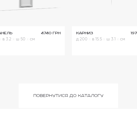
анель
4740 грн
Карниз
19
x
в 3.2
x
ш 50
x
см
д 200
x
в 15.5
x
ш 3.1
x
см
повернутися до каталогу