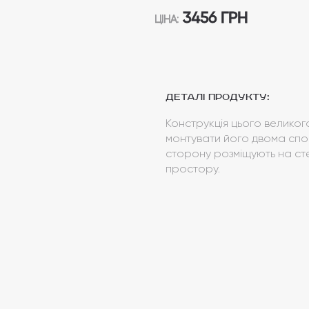
3456 ГРН
ЦІНА:
Деталі продукту:
Конструкція цього великог
монтувати його двома спо
сторону розміщують на с
простору.