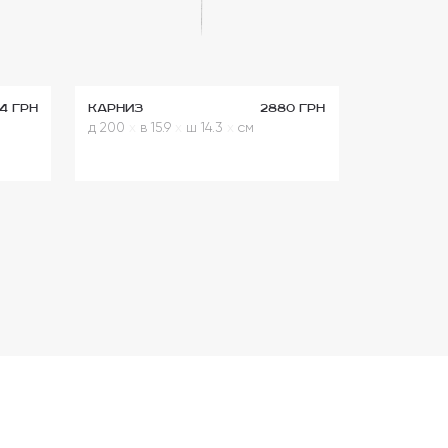
74 грн
Карниз
2880 грн
д 200
x
в 15.9
x
ш 14.3
x
см