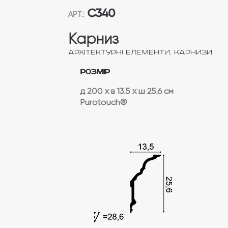
C340
АРТ.:
Карниз
,
Архітектурні елементи
Карнизи
Розмір
д 200
x
в 13.5
x
ш 25.6 см
Purotouch®