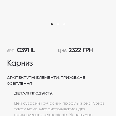
C391 IL
2322 ГРН
АРТ.:
ЦІНА:
Карниз
,
Архітектурні елементи
Приховане
освітлення
Деталі продукту:
Цей суворий і сучасний профіль із серії Steps
також може використовуватися для
приховування світлодіодів. Модель має