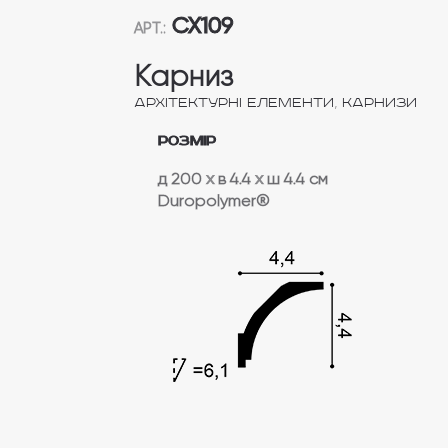
CX109
АРТ.:
Карниз
,
Архітектурні елементи
Карнизи
Розмір
д 200
x
в 4.4
x
ш 4.4 см
Duropolymer® ‎