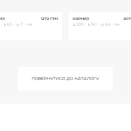
из
1272 грн
Карниз
207
0
x
в 6.5
x
ш 7
x
см
д 200
x
в 14.1
x
ш 6.4
x
см
повернутися до каталогу