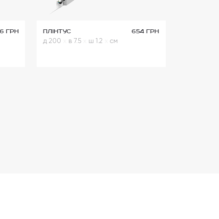
6 грн
Плінтус
654 грн
д 200
x
в 7.5
x
ш 1.2
x
см