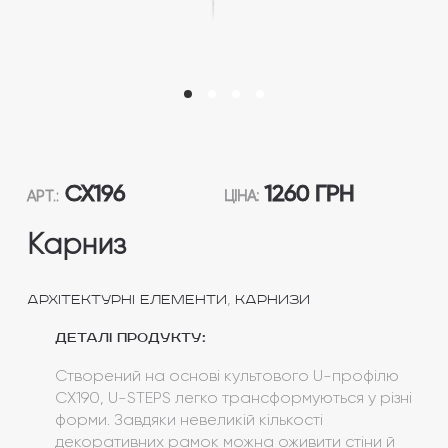
CX196
1260 ГРН
АРТ.:
ЦІНА:
Карниз
,
Архітектурні елементи
Карнизи
Деталі продукту:
Створений на основі культового U-профілю
CX190, U-STEPS легко трансформуються у різні
форми. Завдяки невеликій кількості
декоративних рамок можна оживити стіни й