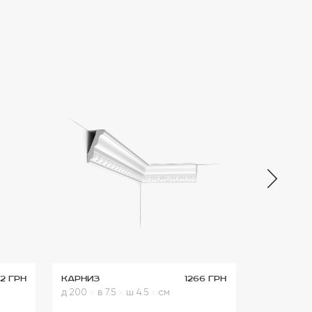
52 грн
Карниз
1266 грн
д 200
x
в 7.5
x
ш 4.5
x
см