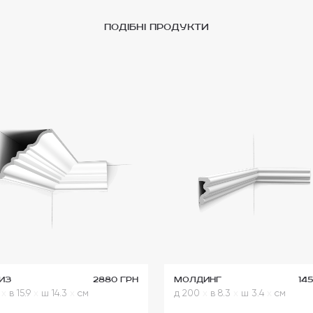
подібні продукти
из
2880 грн
Молдинг
14
0
x
в 15.9
x
ш 14.3
x
см
д 200
x
в 8.3
x
ш 3.4
x
см