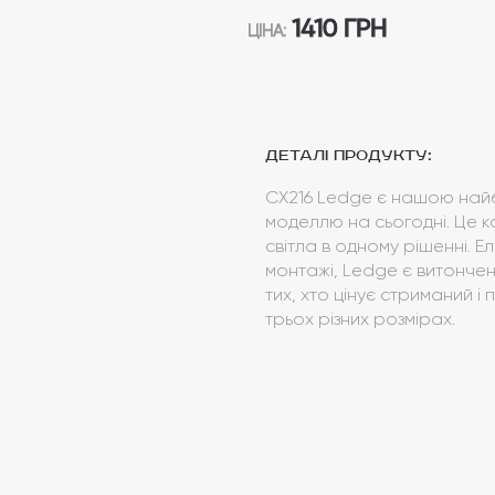
1410 ГРН
ЦІНА:
Деталі продукту:
CX216 Ledge є нашою най
моделлю на сьогодні. Це к
світла в одному рішенні. Е
монтажі, Ledge є витонче
тих, хто цінує стриманий і
трьох різних розмірах.