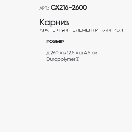
CX216-2600
АРТ.:
Карниз
,
Архітектурні елементи
Карнизи
Розмір
д 260
x
в 12.5
x
ш 4.5 см
Duropolymer® ‎