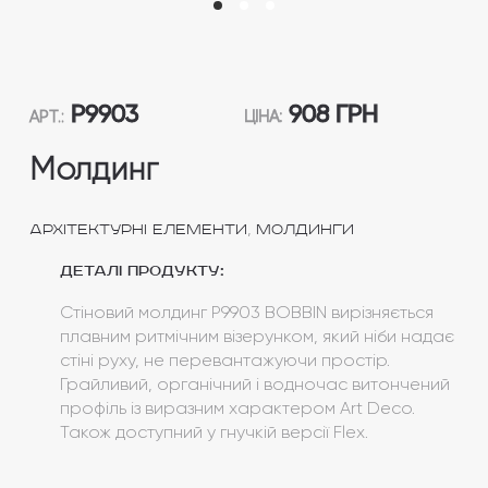
P9903
908 ГРН
АРТ.:
ЦІНА:
Молдинг
,
Архітектурні елементи
Молдинги
Деталі продукту:
Стіновий молдинг P9903 BOBBIN вирізняється
плавним ритмічним візерунком, який ніби надає
стіні руху, не перевантажуючи простір.
Грайливий, органічний і водночас витончений
профіль із виразним характером Art Deco.
Також доступний у гнучкій версії Flex.