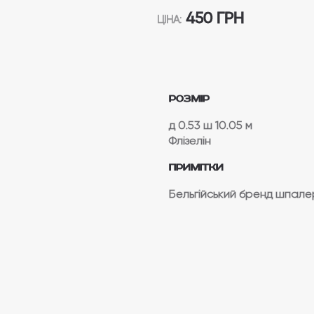
450 ГРН
ЦІНА:
Розмір
д 0.53
ш 10.05 м
Флізелін
Примітки
Бельгійський бренд шпалер