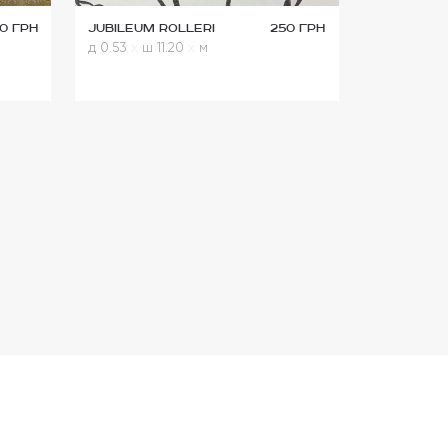
0 грн
Jubileum Rolleri
250 грн
д 0.53
x
ш 11.20
x
м