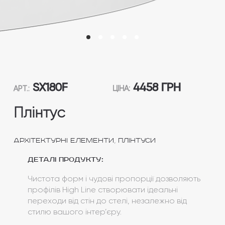
SX180F
4458 ГРН
АРТ.:
ЦІНА:
Плінтус
,
Архітектурні елементи
Плінтуси
Деталі продукту:
Чистота форм і чудові пропорції дозволяють
профілів High Line створювати ідеальні
переходи від стін до стелі, незалежно від
стилю вашого інтер’єру.