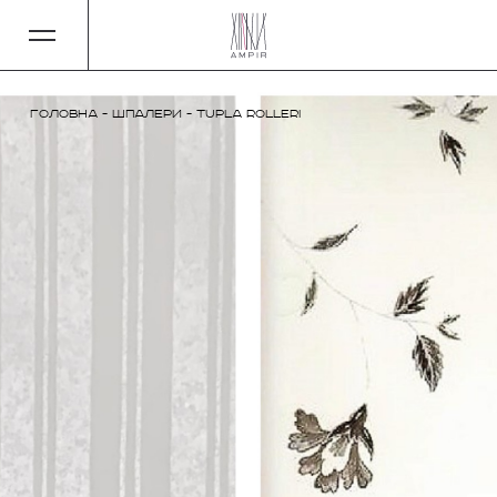
Головна
-
Шпалери
-
Tupla Rolleri