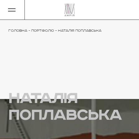
Головна
-
Портфоліо
-
Наталія Поплавська
Наталія
Поплавська
a