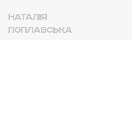
Наталія
Поплавська
Інтер'єр кафе-їдальні «ПАРККАФЕ».
Дизайнер Наталія Поплавська почала
розробку концепції в березні. Наталії хотілося
подарувати відвідувачам закладу відчуття
весни і тепла круглий рік.
І незабаром відкрилося кафе «ПАРККАФЕ».
Добротний інтер’єр і грамотна організація