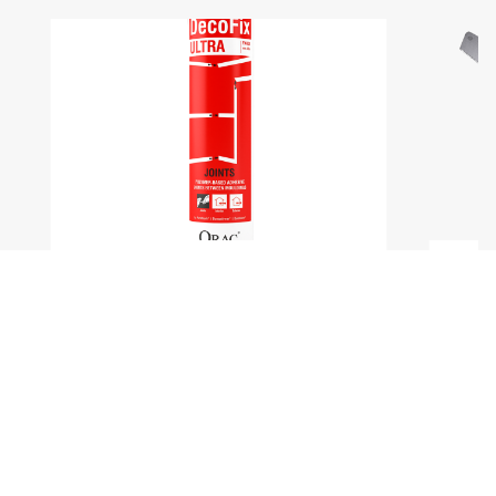
DecoFix Ultra
1488 грн
Пила
270
x
мл
д 68
x
повернутися до каталогу