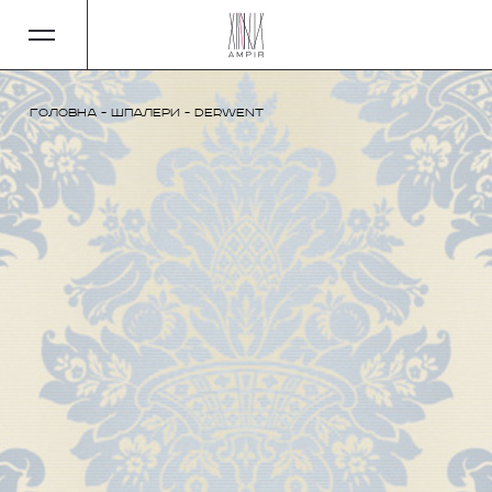
Головна
-
Шпалери
-
Derwent