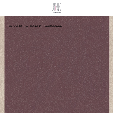
Головна
-
Шпалери
-
Grasmere