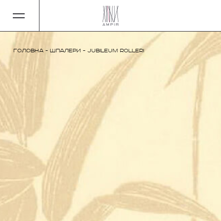
Головна
-
Шпалери
-
Jubileum Rolleri