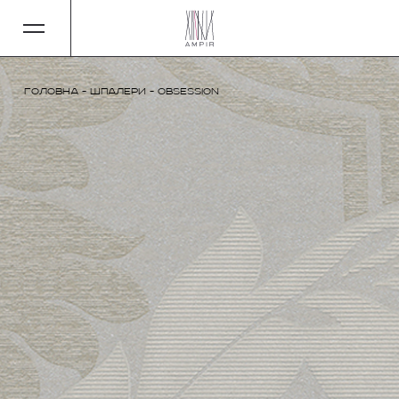
Головна
-
Шпалери
-
Obsession