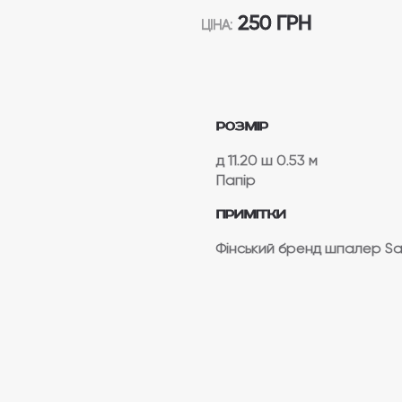
250 ГРН
ЦІНА:
Розмір
д 11.20
ш 0.53 м
Папір
Примітки
Фінський бренд шпалер S