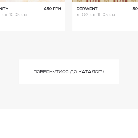
nity
450 грн
Derwent
50
0
x
ш 10.05
x
м
д 0.52
x
ш 10.05
x
м
повернутися до каталогу