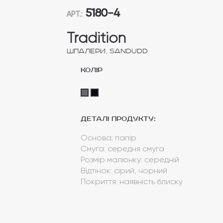
5180-4
АРТ.:
Tradition
,
Шпалери
Sandudd
колір
Деталі продукту:
Основа: папір
Смуга: середня смуга
Розмір малюнку: середній
Відтінок: сірий, чорний
Покриття: наявність блиску