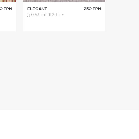
0 грн
Elegant
250 грн
д 0.53
x
ш 11.20
x
м