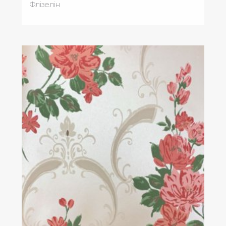
Флізелін