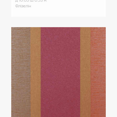
д 10.05
ш 0.53 м
Флізелін