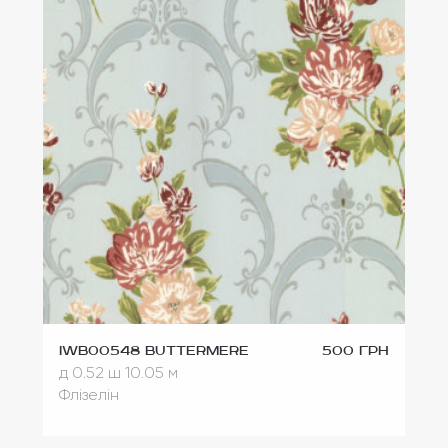
IWB00548 Buttermere
500 грн
д 0.52
ш 10.05 м
Флізелін