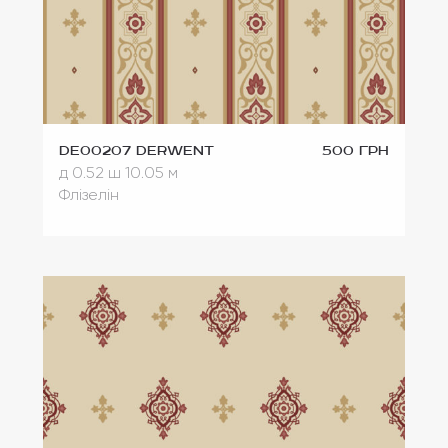
DE00207 Derwent
500 грн
д 0.52
ш 10.05 м
Флізелін