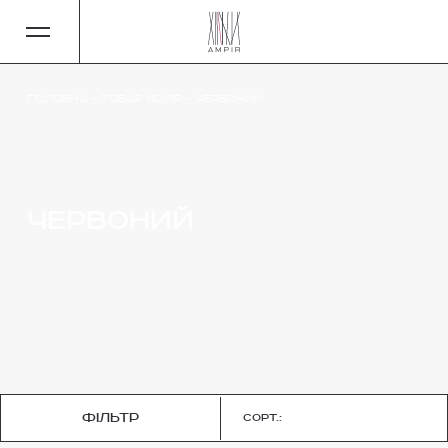
Головна
-
Товар Колір
-
Червоний
Червоний
фільтр
Сорт.: