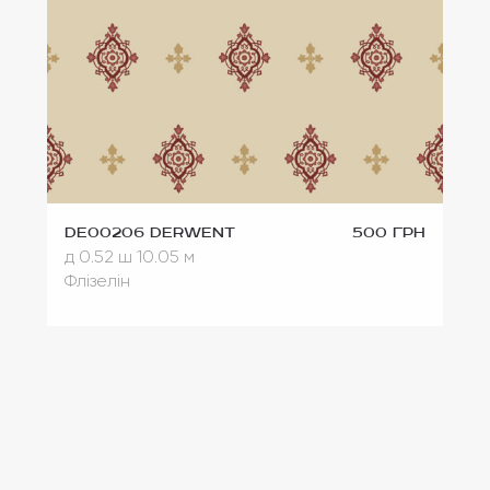
DE00206 Derwent
500 грн
д 0.52
ш 10.05 м
Флізелін