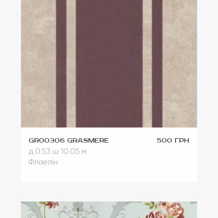
GR00306 Grasmere
500 грн
д 0.53
ш 10.05 м
Флізелін