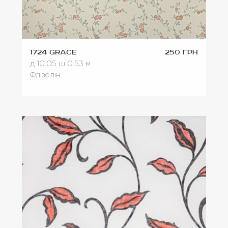
1724 Grace
250 грн
д 10.05
ш 0.53 м
Флізелін