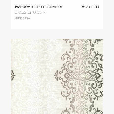
IWB00534 Buttermere
500 грн
д 0.52
ш 10.05 м
Флізелін