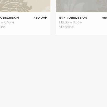
Pink
(0)
Silver
(0)
Gray
(3)
 Obsession
450 UAH
547-1 Obsession
45
5
w 0.53 м
l 10.05
w 0.53 м
Dark blue
(0)
line
Vlieseline
Purple
(0)
Black
(0)