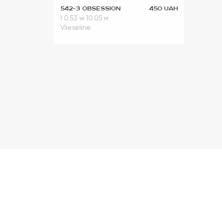
542-3 Obsession
450 UAH
l 0.53
w 10.05 м
Vlieseline