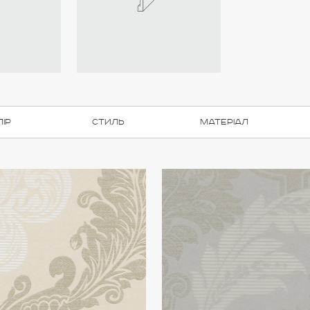
лір
Cтиль
Матеріал
beige
Classic
Durofoam®
(2)
(5)
(0)
Duropolymer®
White
Modern
(1)
(0)
(0)
Blue
(0)
Purotouch®
(0)
Yellow
(0)
Vinyl
(0)
Green
(0)
Vlieseline +
(0)
Gold
(1)
Vinyl
brown
(1)
Vlieseline
(5)
Red
(0)
Flex
(0)
Milky
(2)
Папір
(0)