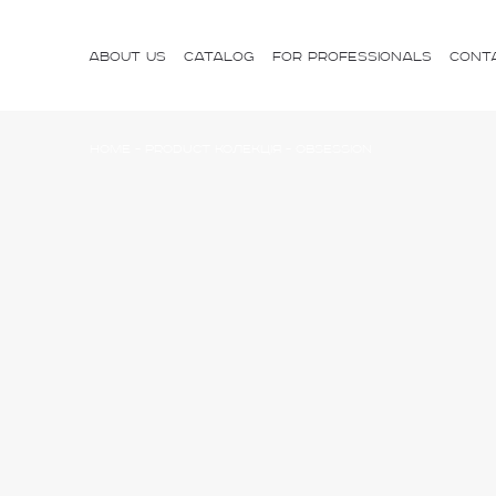
ABOUT US
CATALOG
FOR PROFESSIONALS
CONT
Home
-
Product Колекція
-
Obsession