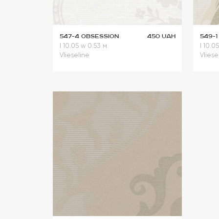
547-4 Obsession
450 UAH
549-1
l 10.05
w 0.53 м
l 10.0
Vlieseline
Vliese