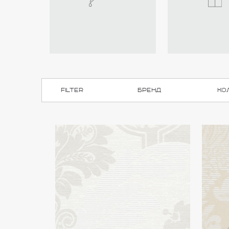
filter
Бренд
Ко
Atlas
(5)
Duropolymer®
(0)
Sandudd
(0)
Smith &
(0)
Fellows