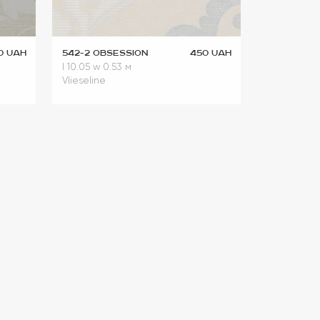
0 UAH
542-2 Obsession
450 UAH
l 10.05
w 0.53 м
Vlieseline