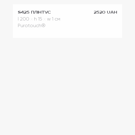
S425 Плінтус
2520 UAH
l 200
x
h 15
x
w 1 см
Purotouch®