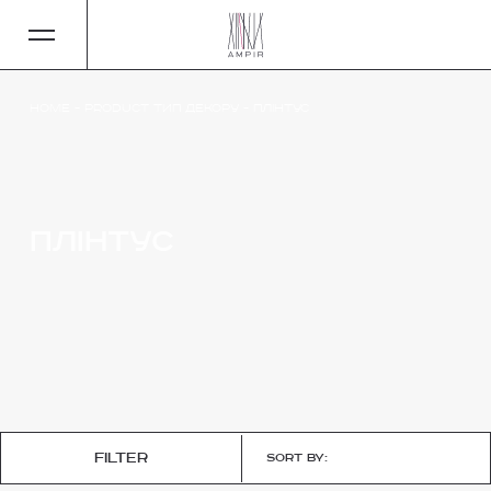
Home
-
Product Тип декору
-
Плінтус
Плінтус
filter
Sort by: