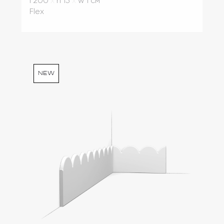
l 200
x
h 15
x
w 1 см
Flex
new